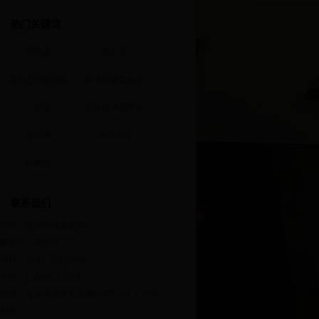
热门关键词
感统课
语言课
孤独症康复训练
自闭症康复训练
个训课
青岛自闭症学校
音乐课
感统课程
精细课
联系我们
学校：青岛蓝琪康教中心
联系人：高老师
电话 : 0532-87910500
手机：18553213873
地址：青岛李沧区九水路7-3号（五十八中
对面）