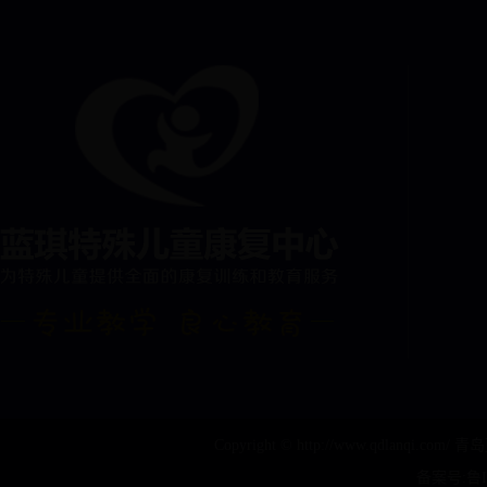
Copyright © http://www.qdlanqi
备案号:鲁IC