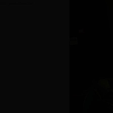
网址 : www.qdlanqi.com